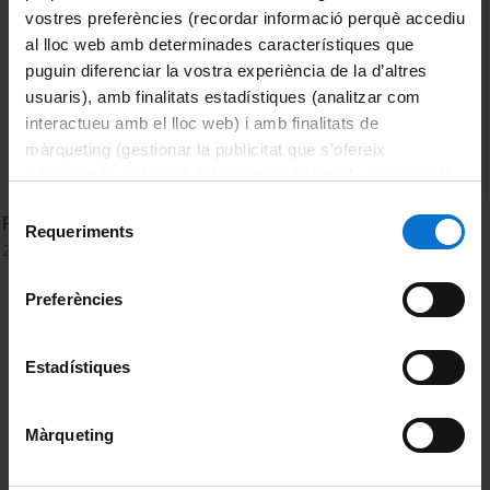
vostres preferències (recordar informació perquè accediu
al lloc web amb determinades característiques que
puguin diferenciar la vostra experiència de la d’altres
usuaris), amb finalitats estadístiques (analitzar com
interactueu amb el lloc web) i amb finalitats de
màrqueting (gestionar la publicitat que s’ofereix
adequant-la en funció dels vostres hàbits de navegació).
Per obtenir més informació sobre les galetes podeu
Selecció
Panel de editores
consultar la
Política de galetes del lloc web de la
Requeriments
de
2 March, 2022
Universitat de Barcelona
.
consentiment
Preferències
MENÚ PEU 1
Legal notice
Estadístiques
Cookies
Màrqueting
PEU 2
About UBtv
Terms and privacy