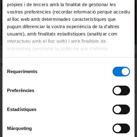
pròpies i de tercers amb la finalitat de gestionar les
vostres preferències (recordar informació perquè accediu
al lloc web amb determinades característiques que
puguin diferenciar la vostra experiència de la d’altres
usuaris), amb finalitats estadístiques (analitzar com
interactueu amb el lloc web) i amb finalitats de
màrqueting (gestionar la publicitat que s’ofereix
adequant-la en funció dels vostres hàbits de navegació).
Per obtenir més informació sobre les galetes podeu
Máster de pedagogía hospitalaria a lo largo de la vida
Selecció
consultar la
Política de galetes del lloc web de la
Requeriments
14 January, 2022
de
Universitat de Barcelona
.
consentiment
Preferències
MENÚ PEU 1
Legal notice
Estadístiques
Cookies
PEU 2
About UBtv
Màrqueting
Terms and privacy