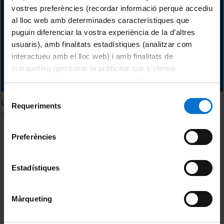
vostres preferències (recordar informació perquè accediu
al lloc web amb determinades característiques que
puguin diferenciar la vostra experiència de la d’altres
usuaris), amb finalitats estadístiques (analitzar com
interactueu amb el lloc web) i amb finalitats de
màrqueting (gestionar la publicitat que s’ofereix
adequant-la en funció dels vostres hàbits de navegació).
Per obtenir més informació sobre les galetes podeu
Selecció
La UB amb La Marató
consultar la
Política de galetes del lloc web de la
Requeriments
de
23 September, 2021
Universitat de Barcelona
.
consentiment
Preferències
MENÚ PEU 1
Legal notice
Estadístiques
Cookies
Màrqueting
PEU 2
About UBtv
Terms and privacy