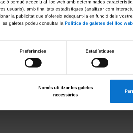
mació perquè accediu al lloc web amb determinades característiq
tres usuaris), amb finalitats estadístiques (analitzar com interac
ionar la publicitat que s’ofereix adequant-la en funció dels vostr
 les galetes podeu consultar la
Política de galetes del lloc web
Preferències
Estadístiques
Només utilitzar les galetes
Perm
MENÚ PEU 1
PEU 2
necessàries
Legal notice
About UBtv
Cookies
Terms and priva