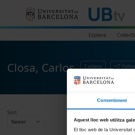
Navegació principal
Explore
Collect
Closa, Carlos
1
videos
Follo
Consentiment
Sort
Aquest lloc web utilitza gal
El lloc web de la Universitat 