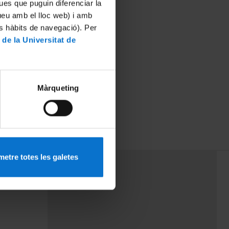
ues que puguin diferenciar la
tueu amb el lloc web) i amb
es hàbits de navegació). Per
 de la Universitat de
Màrqueting
etre totes les galetes
PEU 3
Contact
cy