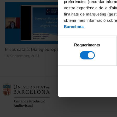
preferències (recordar infor
vostra experiència de la d’al
finalitats de màrqueting (gest
obtenir més informació sobre
Barcelona
.
Selecció
Requeriments
de
El cas català: Diàleg europeu
consentiment
10 September, 2021