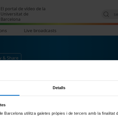
Skip to main content
El portal de vídeo de la
Universitat de
Barcelona
ions
Live broadcasts
w & Share
Detalls
etes
de Barcelona utilitza galetes pròpies i de tercers amb la finalitat