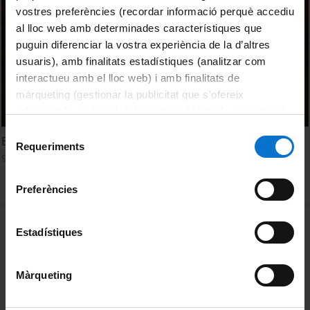
vostres preferències (recordar informació perquè accediu
al lloc web amb determinades característiques que
puguin diferenciar la vostra experiència de la d’altres
usuaris), amb finalitats estadístiques (analitzar com
interactueu amb el lloc web) i amb finalitats de
màrqueting (gestionar la publicitat que s’ofereix
adequant-la en funció dels vostres hàbits de navegació).
Per obtenir més informació sobre les galetes podeu
Selecció
El cas català: Diàleg identitari
consultar la
Política de galetes del lloc web de la
Requeriments
de
9 September, 2021
Universitat de Barcelona
.
consentiment
Preferències
MENÚ PEU 1
Legal notice
Estadístiques
Cookies
Màrqueting
PEU 2
About UBtv
Terms and privacy