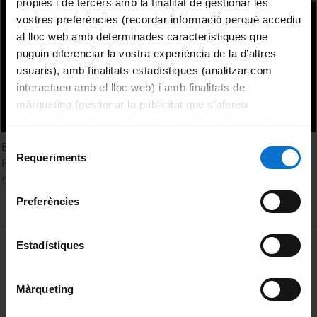
pròpies i de tercers amb la finalitat de gestionar les
vostres preferències (recordar informació perquè accediu
al lloc web amb determinades característiques que
puguin diferenciar la vostra experiència de la d’altres
usuaris), amb finalitats estadístiques (analitzar com
interactueu amb el lloc web) i amb finalitats de
màrqueting (gestionar la publicitat que s’ofereix
adequant-la en funció dels vostres hàbits de navegació).
Per obtenir més informació sobre les galetes podeu
Selecció
El programa de Formación e Innovación Docente del
consultar la
Política de galetes del lloc web de la
Requeriments
de
Profesorado de la Universidad de Sevilla
Universitat de Barcelona
.
consentiment
6 September, 2021
Preferències
MENÚ PEU 1
Estadístiques
Legal notice
Cookies
Màrqueting
PEU 2
About UBtv