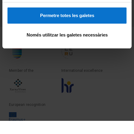
Terms and privacy
Permetre totes les galetes
PEU 3
Contact
Només utilitzar les galetes necessàries
Founder of the
Member of the
Member of the
International excellence
European recognition