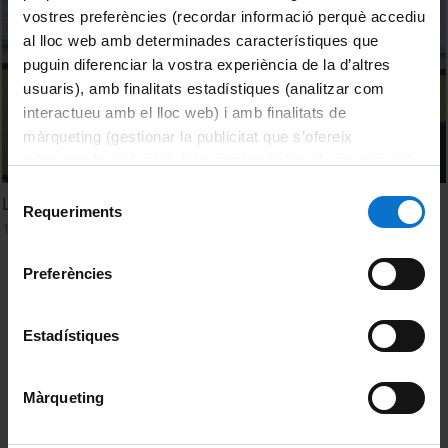
vostres preferències (recordar informació perquè accediu
al lloc web amb determinades característiques que
puguin diferenciar la vostra experiència de la d’altres
usuaris), amb finalitats estadístiques (analitzar com
interactueu amb el lloc web) i amb finalitats de
màrqueting (gestionar la publicitat que s’ofereix
adequant-la en funció dels vostres hàbits de navegació).
Per obtenir més informació sobre les galetes podeu
Selecció
Les Odes en la Literatura Catalana. Espai UB
consultar la
Política de galetes del lloc web de la
Requeriments
de
15 June, 2021
Universitat de Barcelona
.
consentiment
Preferències
MENÚ PEU 1
Legal notice
Estadístiques
Cookies
Màrqueting
PEU 2
About UBtv
Terms and privacy