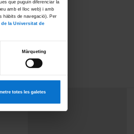
ues que puguin diferenciar la
tueu amb el lloc web) i amb
es hàbits de navegació). Per
 de la Universitat de
Màrqueting
etre totes les galetes
PEU 3
Contact
cy