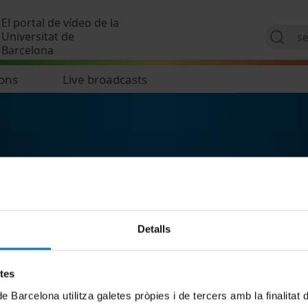
Skip to main content
El portal de vídeo de la
Universitat de
Barcelona
ions
Live broadcasts
Detalls
etes
de Barcelona utilitza galetes pròpies i de tercers amb la finalitat