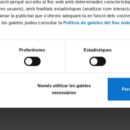
mació perquè accediu al lloc web amb determinades característiq
tres usuaris), amb finalitats estadístiques (analitzar com interac
ionar la publicitat que s’ofereix adequant-la en funció dels vostr
 les galetes podeu consultar la
Política de galetes del lloc web
Preferències
Estadístiques
Només utilitzar les galetes
Perm
MENÚ PEU 1
PEU 2
necessàries
Legal notice
About UBtv
Cookies
Terms and priva