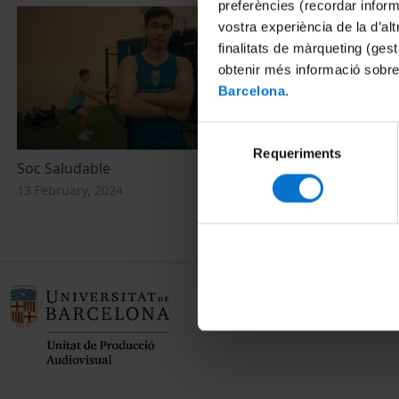
preferències (recordar infor
vostra experiència de la d’al
finalitats de màrqueting (gest
obtenir més informació sobre
Barcelona
.
Selecció
Requeriments
de
Soc Saludable
consentiment
13 February, 2024