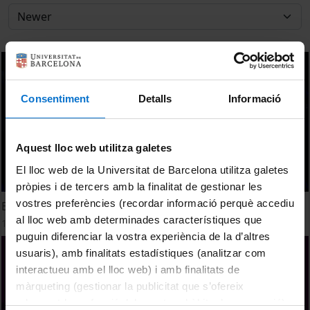
Consentiment
Detalls
Informació
Aquest lloc web utilitza galetes
El lloc web de la Universitat de Barcelona utilitza galetes
pròpies i de tercers amb la finalitat de gestionar les
vostres preferències (recordar informació perquè accediu
Benvinguts a UB Alma Mater 2024
al lloc web amb determinades característiques que
11 December, 2024
puguin diferenciar la vostra experiència de la d’altres
usuaris), amb finalitats estadístiques (analitzar com
interactueu amb el lloc web) i amb finalitats de
màrqueting (gestionar la publicitat que s’ofereix
adequant-la en funció dels vostres hàbits de navegació).