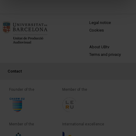
MENÚ PEU 1
Legal notice
Cookies
PEU 2
About UBtv
Terms and privacy
PEU 3
Contact
Founder of the
Member of the
Member of the
International excellence