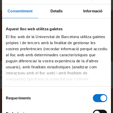
Consentiment
Detalls
Informació
Aquest lloc web utilitza galetes
El lloc web de la Universitat de Barcelona utilitza galetes
pròpies i de tercers amb la finalitat de gestionar les
vostres preferències (recordar informació perquè accediu
al lloc web amb determinades característiques que
puguin diferenciar la vostra experiència de la d’altres
TTM 2024. Sesión 2. El Rol de los Libros de Cocina,
usuaris), amb finalitats estadístiques (analitzar com
Creadoras de Contenido y otras Comunicadoras en la
interactueu amb el lloc web) i amb finalitats de
Preservación y Fortalecimiento de la Dieta Mediterránea
màrqueting (gestionar la publicitat que s’ofereix
14 October, 2024
adequant-la en funció dels vostres hàbits de navegació).
Per obtenir més informació sobre les galetes podeu
Selecció
consultar la
Política de galetes del lloc web de la
Requeriments
de
Universitat de Barcelona
.
consentiment