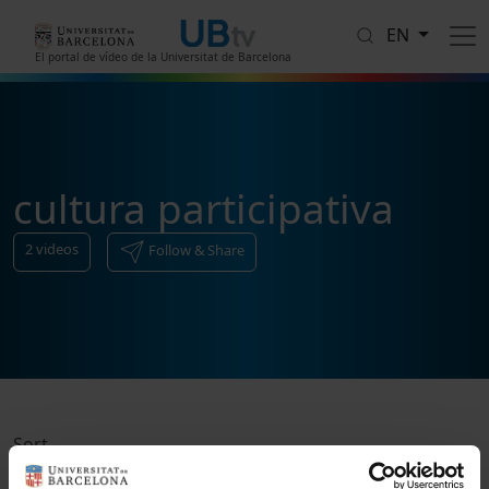
Skip to main content
EN
El portal de vídeo de la Universitat de Barcelona
cultura participativa
2
videos
Follow & Share
Sort