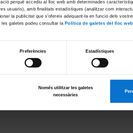
mació perquè accediu al lloc web amb determinades característiq
tres usuaris), amb finalitats estadístiques (analitzar com interac
ionar la publicitat que s’ofereix adequant-la en funció dels vostr
 les galetes podeu consultar la
Política de galetes del lloc web
Preferències
Estadístiques
Només utilitzar les galetes
Perm
MENÚ PEU 1
PEU 2
necessàries
Legal notice
About UBtv
Cookies
Terms and priva