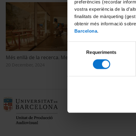
preferències (recordar infor
vostra experiència de la d’al
finalitats de màrqueting (gest
obtenir més informació sobre
Barcelona
.
Selecció
Requeriments
de
Més enllà de la recerca. Meritxell Rovira
consentiment
20 December, 2024