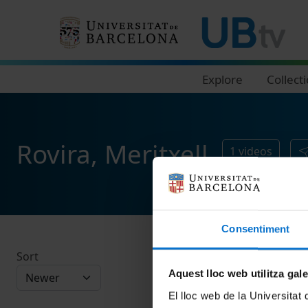
Navegació principal
Explore
Collect
Rovira, Meritxell
1
videos
Consentiment
Sort
Aquest lloc web utilitza gal
El lloc web de la Universitat 