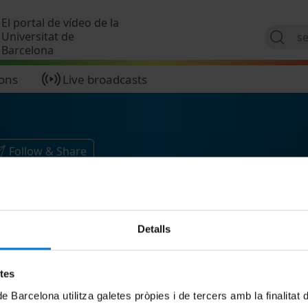
Skip to main content
El portal de vídeo de la
Universitat de
Barcelona
ions
Live broadcasts
Follow & Share
Detalls
etes
de Barcelona utilitza galetes pròpies i de tercers amb la finalitat