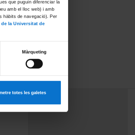
ues que puguin diferenciar la
tueu amb el lloc web) i amb
es hàbits de navegació). Per
 de la Universitat de
Màrqueting
etre totes les galetes
PEU 3
Contact
cy