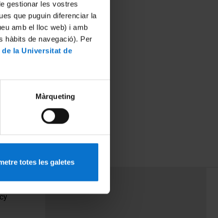
 de gestionar les vostres
ues que puguin diferenciar la
tueu amb el lloc web) i amb
es hàbits de navegació). Per
 de la Universitat de
Màrqueting
etre totes les galetes
PEU 3
Contact
cy