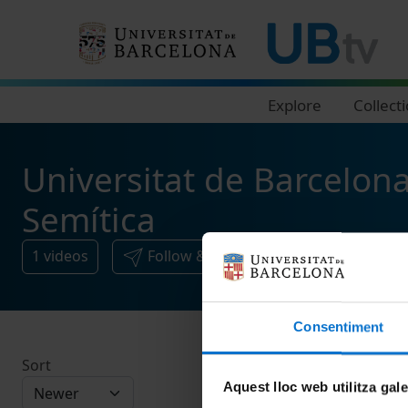
Navegació principal
Explore
Collect
Universitat de Barcelon
Semítica
1
videos
Follow & Share
Consentiment
Sort
Aquest lloc web utilitza gal