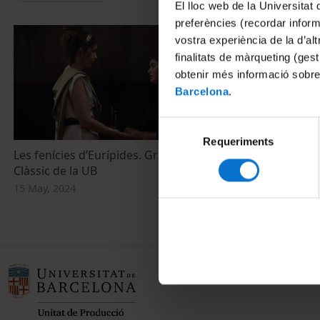
El lloc web de la Universitat 
preferències (recordar infor
vostra experiència de la d’al
finalitats de màrqueting (gest
obtenir més informació sobre
Barcelona
.
Selecció
Requeriments
de
Les fenícies d’Eurípides. Grup de Teatre
consentiment
Clàssic de la UB
15 May, 2024