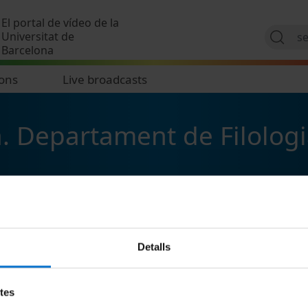
Skip to main content
El portal de vídeo de la
Universitat de
Barcelona
ions
Live broadcasts
a. Departament de Filologi
Detalls
etes