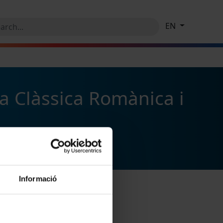
EN
a Clàssica Romànica i
Informació