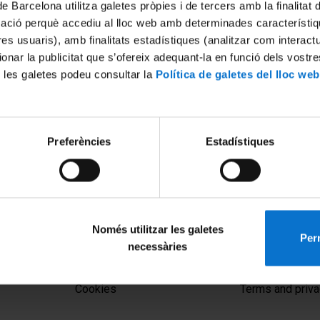
de Barcelona utilitza galetes pròpies i de tercers amb la finalitat
mació perquè accediu al lloc web amb determinades característiq
tres usuaris), amb finalitats estadístiques (analitzar com interac
ionar la publicitat que s’ofereix adequant-la en funció dels vostr
 les galetes podeu consultar la
Política de galetes del lloc web
Preferències
Estadístiques
Només utilitzar les galetes
Perm
necessàries
MENÚ PEU 1
PEU 2
Legal notice
About UBtv
Cookies
Terms and priva