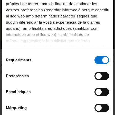
pròpies i de tercers amb la finalitat de gestionar les
vostres preferències (recordar informació perquè accediu
al lloc web amb determinades característiques que
puguin diferenciar la vostra experiència de la d’altres
usuaris), amb finalitats estadístiques (analitzar com
interactueu amb el lloc web) i amb finalitats de
màrqueting (gestionar la publicitat que s’ofereix
adequant-la en funció dels vostres hàbits de navegació).
Per obtenir més informació sobre les galetes podeu
'De l'arxiu a l'exposició: pràctiques curatorials vinculades a
Selecció
consultar la
Política de galetes del lloc web de la
la investigació en art contemporani'. Srs. Christian Madrid,
Requeriments
de
Arola Valls, Ana Isabel Caijano i Ada Sbriccoli
Universitat de Barcelona
.
consentiment
12 May, 2014
Preferències
Estadístiques
MENÚ PEU 1
Legal notice
Cookies
Màrqueting