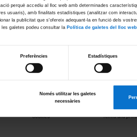
mació perquè accediu al lloc web amb determinades característiq
tres usuaris), amb finalitats estadístiques (analitzar com interac
ionar la publicitat que s’ofereix adequant-la en funció dels vostr
 les galetes podeu consultar la
Política de galetes del lloc web
Preferències
Estadístiques
Només utilitzar les galetes
Perm
necessàries
MENÚ PEU 1
PEU 2
Legal notice
About UBtv
Cookies
Terms and priva