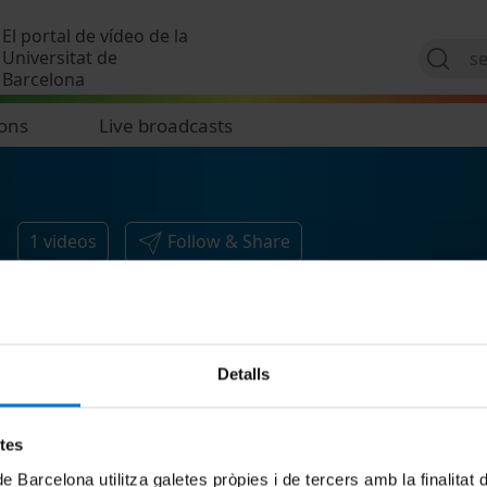
Skip to main content
El portal de vídeo de la
Universitat de
Barcelona
ions
Live broadcasts
1
videos
Follow & Share
Detalls
etes
de Barcelona utilitza galetes pròpies i de tercers amb la finalitat