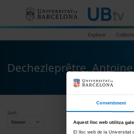
Navegació principal
Explore
Collect
Dechezleprêtre, Antoine
Consentiment
Sort
Aquest lloc web utilitza gal
El lloc web de la Universitat 