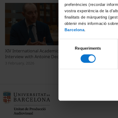
preferències (recordar infor
vostra experiència de la d’al
finalitats de màrqueting (gest
obtenir més informació sobre
Barcelona
.
Selecció
Requeriments
de
XIV International Academic Symposium.
consentiment
Interview with Antoine Dechezleprêtre
3 February, 2026