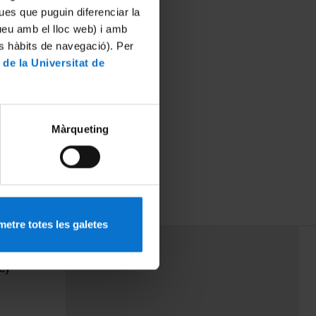
ues que puguin diferenciar la
tueu amb el lloc web) i amb
es hàbits de navegació). Per
 de la Universitat de
Màrqueting
etre totes les galetes
PEU 3
Contact
cy