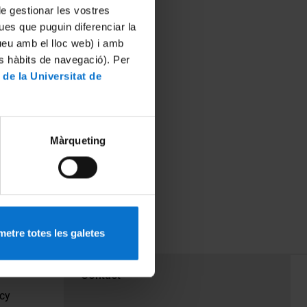
 de gestionar les vostres
ues que puguin diferenciar la
tueu amb el lloc web) i amb
es hàbits de navegació). Per
 de la Universitat de
Màrqueting
etre totes les galetes
PEU 3
Contact
cy