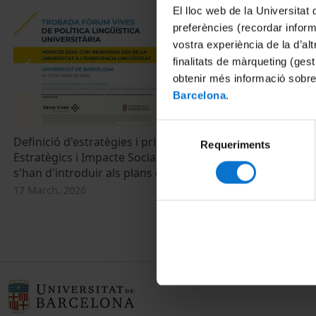
El lloc web de la Universitat 
preferències (recordar infor
vostra experiència de la d’al
finalitats de màrqueting (gest
obtenir més informació sobre
Barcelona
.
Selecció
Definició d'estratègies i prioritats: Graus
Les Universit
Requeriments
de
Estratègics i Impacte Social. Quins canvis
lingüística: Q
consentiment
s'han d'introduir als plans d'estudis?
Universitats p
del català?
17 March, 2026
16 March, 202