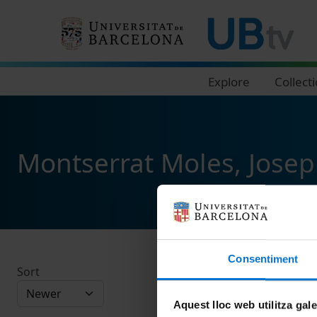
Navegació principal
Explore
Collect
Montserrat Moles, Josep
Consentiment
Sort
Aquest lloc web utilitza gal