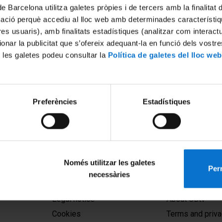
de Barcelona utilitza galetes pròpies i de tercers amb la finalitat
mació perquè accediu al lloc web amb determinades característiq
tres usuaris), amb finalitats estadístiques (analitzar com interac
ionar la publicitat que s’ofereix adequant-la en funció dels vostr
 les galetes podeu consultar la
Política de galetes del lloc web
ats com a motor de política
Preferències
Estadístiques
uè cal que facen les
er revertir la minorització
6
Només utilitzar les galetes
Perm
necessàries
MENÚ PEU 1
PEU 2
Legal notice
About UBtv
Cookies
Terms and priva