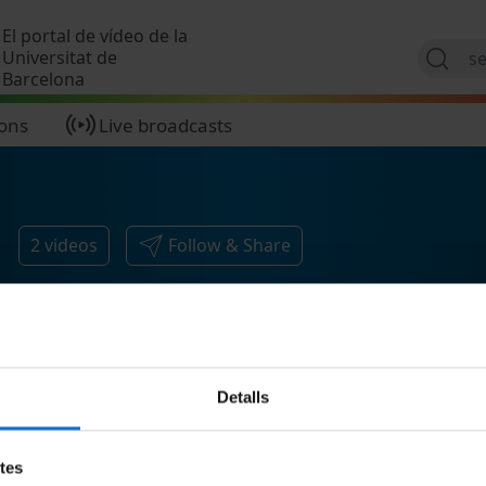
Skip to main content
El portal de vídeo de la
Universitat de
Barcelona
ions
Live broadcasts
2
videos
Follow & Share
Detalls
etes