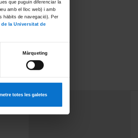
ues que puguin diferenciar la
tueu amb el lloc web) i amb
es hàbits de navegació). Per
 de la Universitat de
Màrqueting
etre totes les galetes
PEU 3
Contact
cy