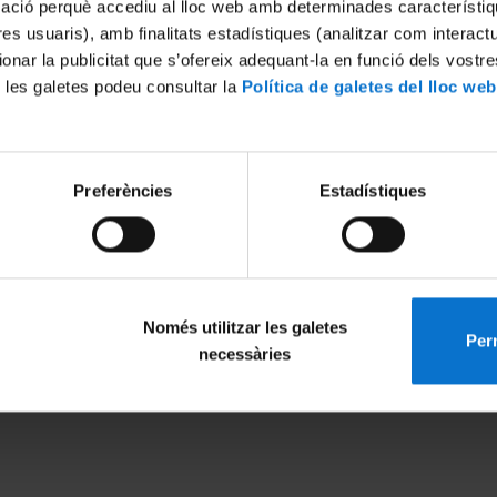
mació perquè accediu al lloc web amb determinades característiq
tres usuaris), amb finalitats estadístiques (analitzar com interac
ionar la publicitat que s’ofereix adequant-la en funció dels vostr
 les galetes podeu consultar la
Política de galetes del lloc web
Preferències
Estadístiques
Només utilitzar les galetes
Perm
MENÚ PEU 1
PEU 2
necessàries
Legal notice
About UBtv
Cookies
Terms and priva