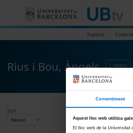
Navegació principal
Explore
Collect
Rius i Bou, Àngels
1
videos
Consentiment
Sort
Aquest lloc web utilitza gal
El lloc web de la Universitat 