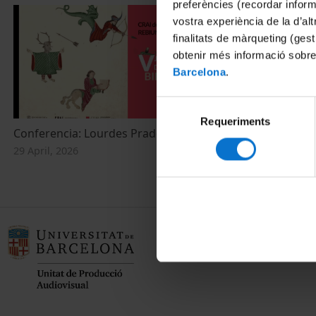
preferències (recordar infor
vostra experiència de la d’al
finalitats de màrqueting (gest
obtenir més informació sobre
Barcelona
.
Selecció
Requeriments
de
Conferencia: Lourdes Prades Artigas
consentiment
29 April, 2026