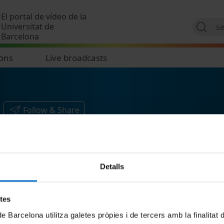
Skip to main content
El portal de vídeo de la
Universitat de
Barcelona
ions
Live broadcasts
Follow & Share
Detalls
etes
de Barcelona utilitza galetes pròpies i de tercers amb la finalitat