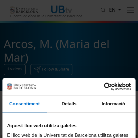
Skip to main content
EN
El portal de vídeo de la Universitat de Barcelona
Arcos, M. (Maria del
Mar)
1
videos
Follow & Share
Consentiment
Detalls
Informació
Sort
Aquest lloc web utilitza galetes
El lloc web de la Universitat de Barcelona utilitza galetes