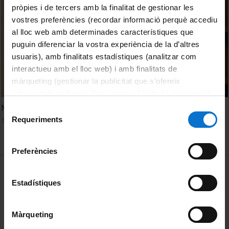
pròpies i de tercers amb la finalitat de gestionar les
vostres preferències (recordar informació perquè accediu
al lloc web amb determinades característiques que
puguin diferenciar la vostra experiència de la d’altres
usuaris), amb finalitats estadístiques (analitzar com
interactueu amb el lloc web) i amb finalitats de
màrqueting (gestionar la publicitat que s’ofereix
adequant-la en funció dels vostres hàbits de navegació).
Per obtenir més informació sobre les galetes podeu
Mar Arcos. Gestió de la incertesa
Selecció
consultar la
Política de galetes del lloc web de la
Requeriments
14 April, 2020
de
Universitat de Barcelona
.
consentiment
Preferències
MENÚ PEU 1
Legal notice
Estadístiques
Cookies
PEU 2
About UBtv
Màrqueting
Terms and privacy