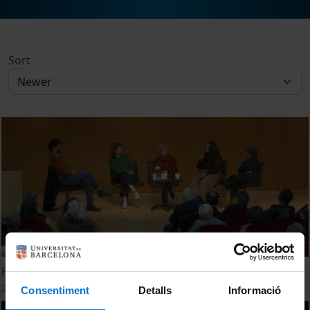
Sort
Homenatge a la Dra. Teresa Vinyoles
25 February, 2025
Consentiment
Detalls
Informació