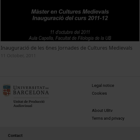
Inauguració de les 6nes Jornades de Cultures Medievals
11 October, 2011
MENÚ PEU 1
Legal notice
Cookies
PEU 2
About UBtv
Terms and privacy
PEU 3
Contact