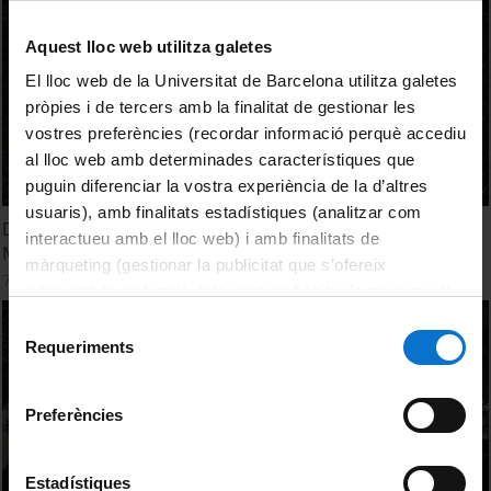
Aquest lloc web utilitza galetes
El lloc web de la Universitat de Barcelona utilitza galetes
pròpies i de tercers amb la finalitat de gestionar les
vostres preferències (recordar informació perquè accediu
al lloc web amb determinades característiques que
puguin diferenciar la vostra experiència de la d’altres
usuaris), amb finalitats estadístiques (analitzar com
Dossier d’aprenentatge – Experiència a Arqueologia – Dra.
interactueu amb el lloc web) i amb finalitats de
Marta Sancho Planas
màrqueting (gestionar la publicitat que s’ofereix
7 October, 2016
adequant-la en funció dels vostres hàbits de navegació).
Per obtenir més informació sobre les galetes podeu
Selecció
consultar la
Política de galetes del lloc web de la
Requeriments
de
Universitat de Barcelona
.
consentiment
Preferències
Estadístiques