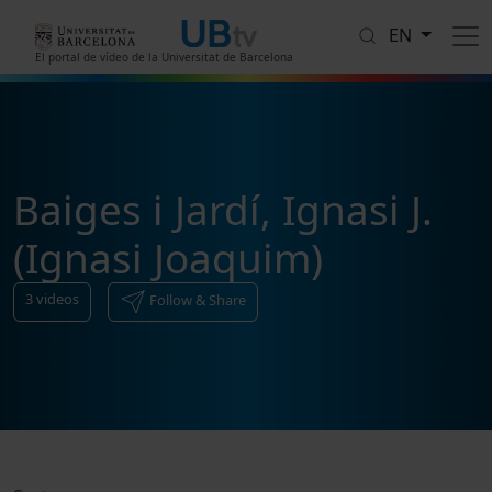
Skip to main content
EN
El portal de vídeo de la Universitat de Barcelona
Baiges i Jardí, Ignasi J.
(Ignasi Joaquim)
3
videos
Follow & Share