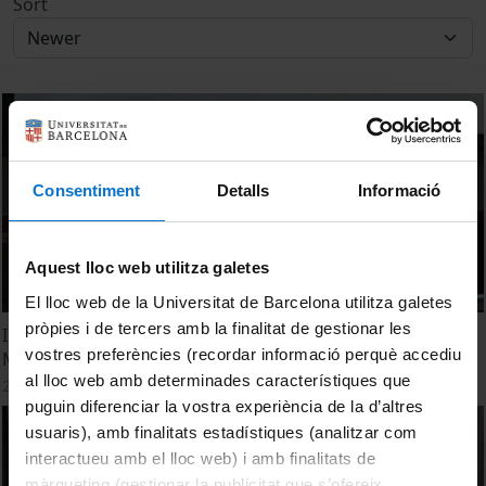
Sort
Consentiment
Detalls
Informació
Aquest lloc web utilitza galetes
El lloc web de la Universitat de Barcelona utilitza galetes
pròpies i de tercers amb la finalitat de gestionar les
Inauguració del curs 2012-13 del Màster en Cultures
vostres preferències (recordar informació perquè accediu
Medievals
al lloc web amb determinades característiques que
25 October, 2012
puguin diferenciar la vostra experiència de la d’altres
usuaris), amb finalitats estadístiques (analitzar com
interactueu amb el lloc web) i amb finalitats de
màrqueting (gestionar la publicitat que s’ofereix