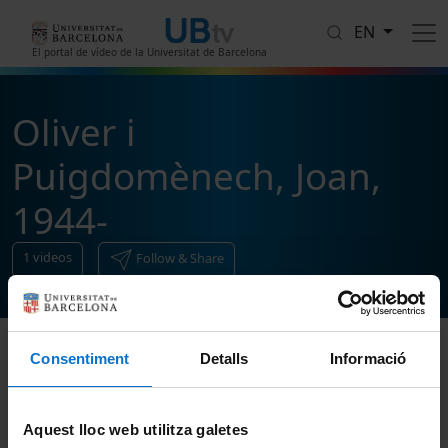
Skip to main content
EN
El portal de vídeo de la Universitat de Barcelona
Oliver i
Puigdomènech, Joan,
1944-
1
videos
Follow & Share
Consentiment
Detalls
Informació
Sort
Aquest lloc web utilitza galetes