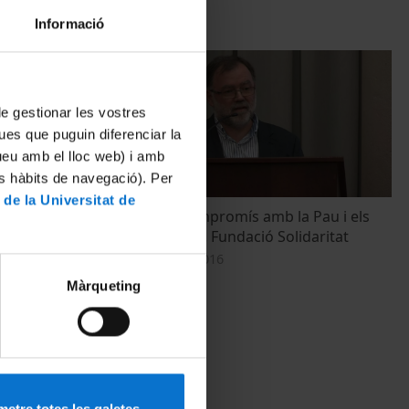
Informació
 de gestionar les vostres
ues que puguin diferenciar la
tueu amb el lloc web) i amb
es hàbits de navegació). Per
 de la Universitat de
 de
20 anys de compromís amb la Pau i els
Drets Humans. Fundació Solidaritat
29 September, 2016
Màrqueting
etre totes les galetes