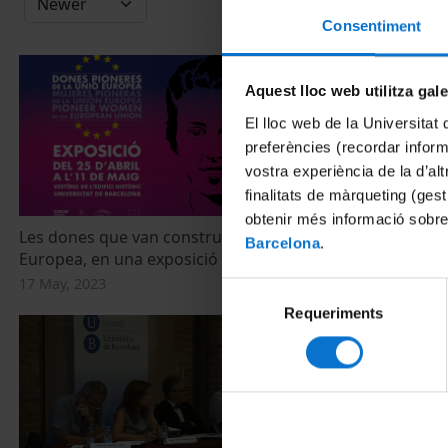
Consentiment
Aquest lloc web utilitza gal
El lloc web de la Universitat 
preferències (recordar infor
vostra experiència de la d’al
finalitats de màrqueting (gest
obtenir més informació sobre
Les dones que van construir la Unió
La força de la
Barcelona
.
Europea, en una exposició
17 June, 2022
17 May, 2023
Selecció
Requeriments
de
consentiment