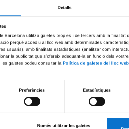
Detalls
etes
de Barcelona utilitza galetes pròpies i de tercers amb la finalitat
mació perquè accediu al lloc web amb determinades característiq
tres usuaris), amb finalitats estadístiques (analitzar com interac
ionar la publicitat que s’ofereix adequant-la en funció dels vostr
 les galetes podeu consultar la
Política de galetes del lloc web
 solidaritat
La UB enceta el seu projecte
mecenatge
5 October, 2020
Preferències
Estadístiques
Només utilitzar les galetes
Perm