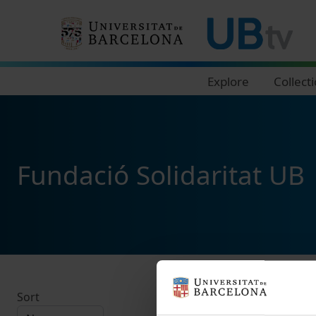
Navegació principal
Explore
Collect
Fundació Solidaritat UB
Sort