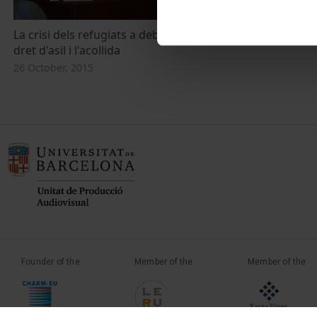
La crisi dels refugiats a debat: entre el
dret d'asil i l'acollida
26 October, 2015
Founder of the
Member of the
Member of the