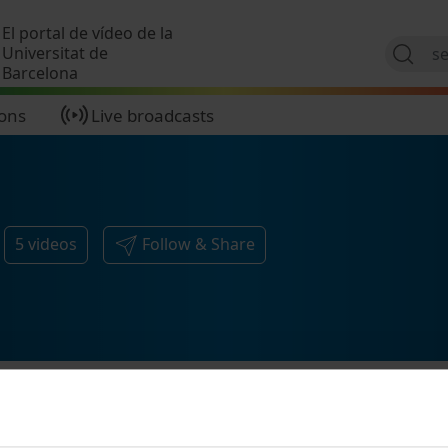
Skip to main content
El portal de vídeo de la
Universitat de
Barcelona
ions
Live broadcasts
5
videos
Follow & Share