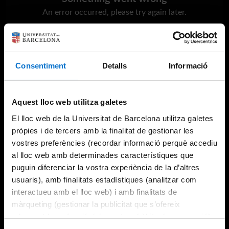
An error occurred, please try again later.
Try again
Consentiment
Detalls
Informació
Aquest lloc web utilitza galetes
El lloc web de la Universitat de Barcelona utilitza galetes
pròpies i de tercers amb la finalitat de gestionar les
vostres preferències (recordar informació perquè accediu
al lloc web amb determinades característiques que
puguin diferenciar la vostra experiència de la d’altres
usuaris), amb finalitats estadístiques (analitzar com
interactueu amb el lloc web) i amb finalitats de
màrqueting (gestionar la publicitat que s’ofereix
adequant-la en funció dels vostres hàbits de navegació).
Per obtenir més informació sobre les galetes podeu