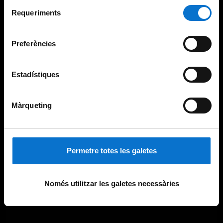
Selecció
consultar la
Política de galetes del lloc web de la
Requeriments
de
Universitat de Barcelona
.
consentiment
Preferències
Estadístiques
Màrqueting
Permetre totes les galetes
Només utilitzar les galetes necessàries