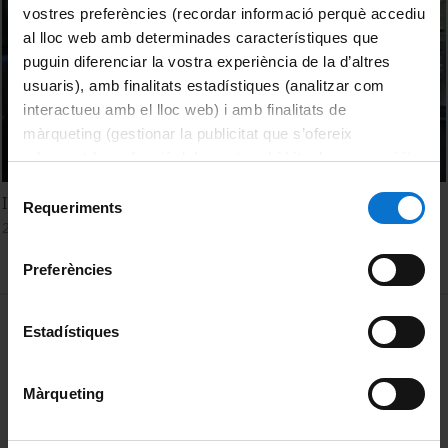
vostres preferències (recordar informació perquè accediu
al lloc web amb determinades característiques que
puguin diferenciar la vostra experiència de la d’altres
usuaris), amb finalitats estadístiques (analitzar com
interactueu amb el lloc web) i amb finalitats de
màrqueting (gestionar la publicitat que s’ofereix
adequant-la en funció dels vostres hàbits de navegació).
Per obtenir més informació sobre les galetes podeu
Selecció
I Fòrum d'ocupació laboral a la Facultat de Dret 2007
consultar la
Política de galetes del lloc web de la
Requeriments
de
22 February, 2007
Universitat de Barcelona
.
consentiment
Preferències
MENÚ PEU 1
Legal notice
Estadístiques
Cookies
Màrqueting
PEU 2
About UBtv
Terms and privacy