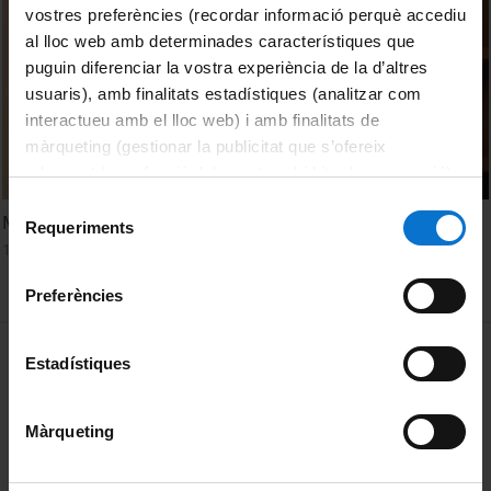
vostres preferències (recordar informació perquè accediu
al lloc web amb determinades característiques que
puguin diferenciar la vostra experiència de la d’altres
usuaris), amb finalitats estadístiques (analitzar com
interactueu amb el lloc web) i amb finalitats de
màrqueting (gestionar la publicitat que s’ofereix
adequant-la en funció dels vostres hàbits de navegació).
Per obtenir més informació sobre les galetes podeu
Selecció
Mar Arcos. Gestió de la incertesa
consultar la
Política de galetes del lloc web de la
Requeriments
de
14 April, 2020
Universitat de Barcelona
.
consentiment
Preferències
MENÚ PEU 1
Legal notice
Estadístiques
Cookies
Màrqueting
PEU 2
About UBtv
Terms and privacy