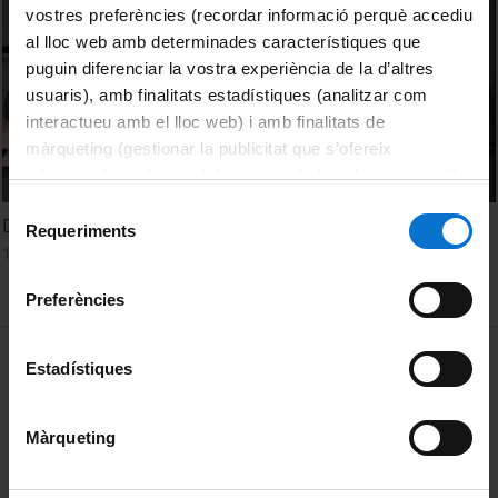
vostres preferències (recordar informació perquè accediu
al lloc web amb determinades característiques que
puguin diferenciar la vostra experiència de la d’altres
usuaris), amb finalitats estadístiques (analitzar com
interactueu amb el lloc web) i amb finalitats de
màrqueting (gestionar la publicitat que s’ofereix
adequant-la en funció dels vostres hàbits de navegació).
Per obtenir més informació sobre les galetes podeu
Selecció
Debat: Sant Climent de Taüll
consultar la
Política de galetes del lloc web de la
Requeriments
de
10 April, 2013
Universitat de Barcelona
.
consentiment
Preferències
MENÚ PEU 1
Legal notice
Estadístiques
Cookies
Màrqueting
PEU 2
About UBtv
Terms and privacy