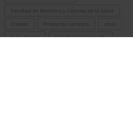
Facultad de Medicina y Ciencias de la Salud
Creatio
Productes sanitaris
virus
Juan, Manel
Canals i Coll, Josep M.
Vídeos relacionados