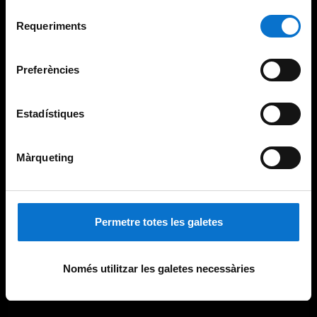
Per obtenir més informació sobre les galetes podeu
Selecció
consultar la
Política de galetes del lloc web de la
Requeriments
de
Universitat de Barcelona
.
consentiment
Preferències
Estadístiques
Màrqueting
Permetre totes les galetes
Només utilitzar les galetes necessàries