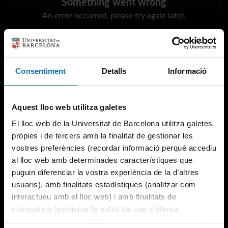
Something went wrong
An error occurred, please try again later.
Try again
Consentiment
Detalls
Informació
Aquest lloc web utilitza galetes
El lloc web de la Universitat de Barcelona utilitza galetes
pròpies i de tercers amb la finalitat de gestionar les
vostres preferències (recordar informació perquè accediu
al lloc web amb determinades característiques que
puguin diferenciar la vostra experiència de la d’altres
usuaris), amb finalitats estadístiques (analitzar com
interactueu amb el lloc web) i amb finalitats de
màrqueting (gestionar la publicitat que s’ofereix
adequant-la en funció dels vostres hàbits de navegació).