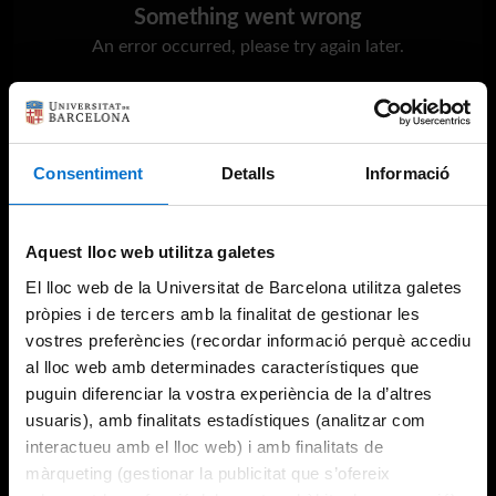
Something went wrong
An error occurred, please try again later.
Try again
Consentiment
Detalls
Informació
Aquest lloc web utilitza galetes
El lloc web de la Universitat de Barcelona utilitza galetes
pròpies i de tercers amb la finalitat de gestionar les
vostres preferències (recordar informació perquè accediu
al lloc web amb determinades característiques que
puguin diferenciar la vostra experiència de la d’altres
usuaris), amb finalitats estadístiques (analitzar com
interactueu amb el lloc web) i amb finalitats de
màrqueting (gestionar la publicitat que s’ofereix