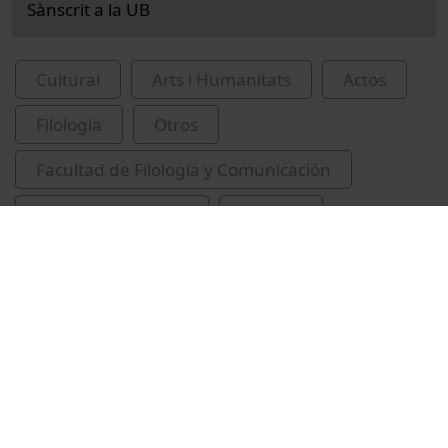
Sànscrit a la UB
Cultural
Arts i Humanitats
Actos
Filologia
Otros
Facultad de Filología y Comunicación
Sierra, Maria Elena
sànscrit
literatura sànscrita
filologia indoeuropea