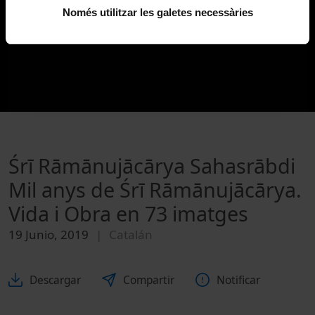
Només utilitzar les galetes necessàries
Śrī Rāmānujācārya Sahasrābdi
Mil anys de Śrī Rāmānujācārya.
Vida i Obra en 73 imatges
19 Junio, 2019
Catalán
Descargar
Compartir
Notificar