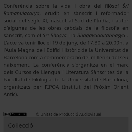
Conferència sobre la vida i obra del filòsof
Śrī
Rāmānujācārya
, erudit en sànscrit i reformador
social del segle XI, nascut al Sud de l'Índia, i autor
d'algunes de les obres cabdals de la filosofia en
sànscrit, com el
Śrī Bhāṣya
i la
Bhagavadgītābhāṣya
.
L'acte va tenir lloc el 19 de juny, de 17.30 a 20.00h, a
l'Aula Magna de l'Edifici Històric de la Universitat de
Barcelona com a commemoració del mil·lenni del seu
naixement. La conferència s'organitza en el marc
dels Cursos de Llengua i Literatura Sànscrites de la
Facultat de Filologia de la Universitat de Barcelona,
organitzats per l'IPOA (Institut del Pròxim Orient
Antic).
© Unitat de Producció Audiovisual
Col·lecció