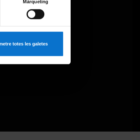
Màrqueting
etre totes les galetes