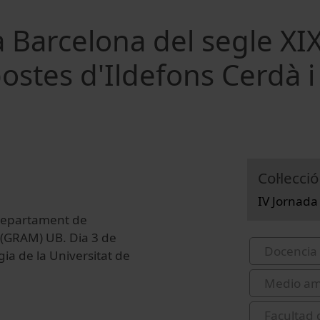
la Barcelona del segle XIX
postes d'Ildefons Cerdà i
Col·lecció
IV Jornada
 Departament de
 (GRAM) UB. Dia 3 de
Docencia 
gia de la Universitat de
Medio am
Facultad 