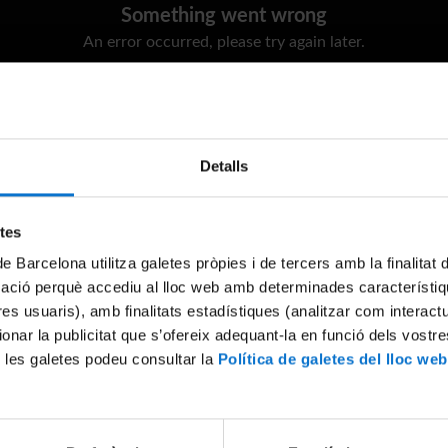
Something went wrong
An error occurred, please try again later.
Try again
Detalls
etes
de Barcelona utilitza galetes pròpies i de tercers amb la finalitat
mació perquè accediu al lloc web amb determinades característiq
tres usuaris), amb finalitats estadístiques (analitzar com interac
ionar la publicitat que s’ofereix adequant-la en funció dels vostr
 les galetes podeu consultar la
Política de galetes del lloc web