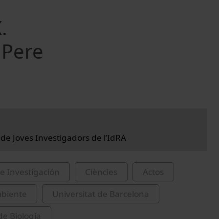
.
 Pere
 de Joves Investigadors de l’IdRA
e Investigación
Ciències
Actos
biente
Universitat de Barcelona
de Biología