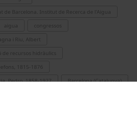
at de Barcelona. Institut de Recerca de l'Aigua
aigua
congressos
gna i Riu, Albert
ó de recursos hidràulics
defons, 1815-1876
ria, Pedro, 1858-1927
Barcelona (Catalunya)