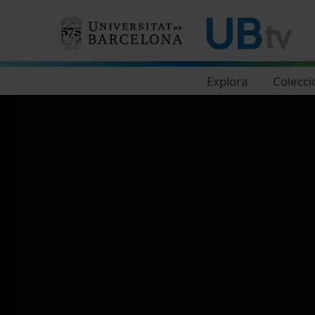
Navegació principal
Explora
Colecci