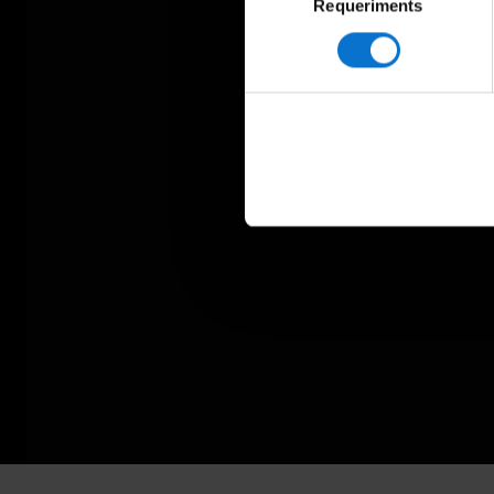
Requeriments
de
consentiment