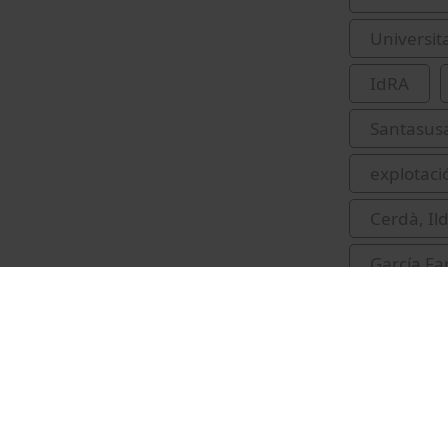
Universit
IdRA
Santasusa
explotaci
Cerdà, Il
García Fa