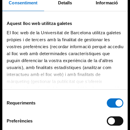
Consentiment
Detalls
Informació
Aquest lloc web utilitza galetes
El lloc web de la Universitat de Barcelona utilitza galetes
pròpies i de tercers amb la finalitat de gestionar les
vostres preferències (recordar informació perquè accediu
al lloc web amb determinades característiques que
puguin diferenciar la vostra experiència de la d’altres
usuaris), amb finalitats estadístiques (analitzar com
interactueu amb el lloc web) i amb finalitats de
màrqueting (gestionar la publicitat que s’ofereix
adequant-la en funció dels vostres hàbits de navegació).
Per obtenir més informació sobre les galetes podeu
Selecció
consultar la
Política de galetes del lloc web de la
Requeriments
de
Universitat de Barcelona
.
consentiment
Preferències