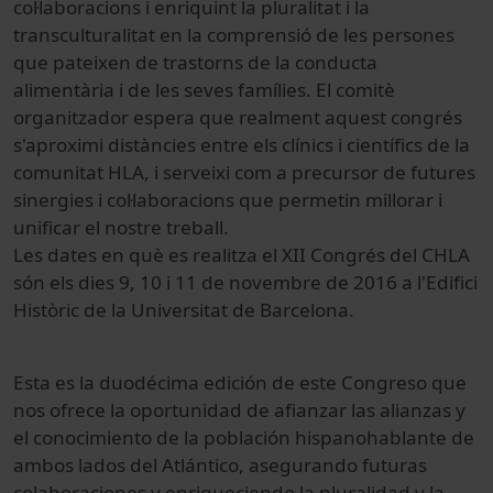
col·laboracions
i
enriquint
la pluralitat i la
transculturalitat
en la comprensió de
les
persones
que pateixen
de trastorns
de la conducta
alimentària
i
de les seves
famílies.
El comitè
organitzador
espera
que realment
aquest
congrés
s'aproximi
distàncies entre els
clínics
i
científics de la
comunitat
HLA,
i
serveixi
com a precursor
de futures
sinergies
i
col·laboracions que
permetin
millorar i
unificar el nostre
treball.
Les
dates en què
es
realitza el
XII
Congrés del
CHLA
són els
dies
9, 10
i 11 de novembre
de 2016 a
l'Edifici
Històric de la
Universitat
de Barcelona.
Esta es la duodécima edición de este Congreso que
nos ofrece la oportunidad de afianzar las alianzas y
el conocimiento de la población hispanohablante de
ambos lados del Atlántico, asegurando futuras
colaboraciones y enriqueciendo la pluralidad y la