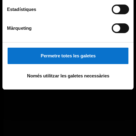
Estadístiques
Màrqueting
Permetre totes les galetes
Només utilitzar les galetes necessàries