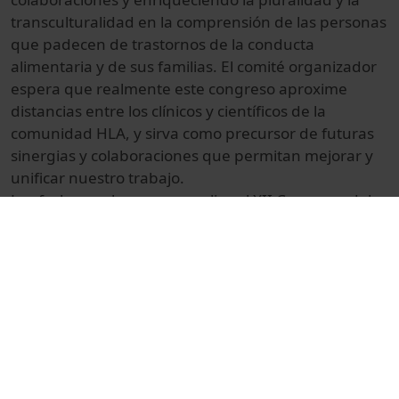
transculturalidad en la comprensión de las personas
que padecen de trastornos de la conducta
alimentaria y de sus familias. El comité organizador
espera que realmente este congreso aproxime
distancias entre los clínicos y científicos de la
comunidad HLA, y sirva como precursor de futuras
sinergias y colaboraciones que permitan mejorar y
unificar nuestro trabajo.
Las fechas en las que se realiza el XII Congreso del
CHLA son los días 9, 10 y 11 de Noviembre de 2016
en el Edificio Histórico de la Universidad de
Barcelona.
© Unitat de Producció Audiovisual
Promocional
Ciències de la Salut