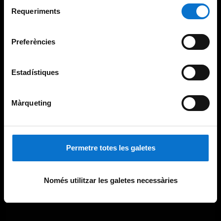
Selecció
consultar la
Política de galetes del lloc web de la
Requeriments
de
Universitat de Barcelona
.
consentiment
Preferències
Estadístiques
Màrqueting
Permetre totes les galetes
Només utilitzar les galetes necessàries