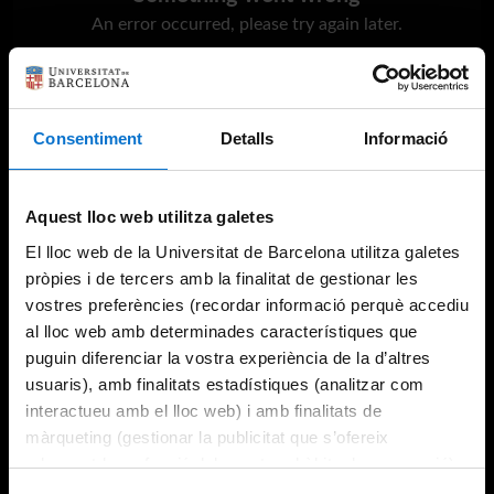
An error occurred, please try again later.
Try again
Consentiment
Detalls
Informació
Aquest lloc web utilitza galetes
El lloc web de la Universitat de Barcelona utilitza galetes
pròpies i de tercers amb la finalitat de gestionar les
vostres preferències (recordar informació perquè accediu
al lloc web amb determinades característiques que
puguin diferenciar la vostra experiència de la d’altres
usuaris), amb finalitats estadístiques (analitzar com
interactueu amb el lloc web) i amb finalitats de
màrqueting (gestionar la publicitat que s’ofereix
adequant-la en funció dels vostres hàbits de navegació).
Per obtenir més informació sobre les galetes podeu