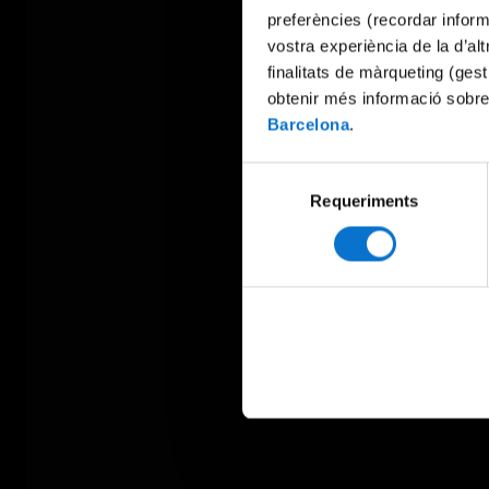
preferències (recordar infor
vostra experiència de la d’al
finalitats de màrqueting (gest
obtenir més informació sobre
Barcelona
.
Selecció
Requeriments
de
consentiment