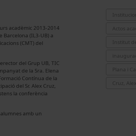
Institucio
l curs acadèmic 2013-2014
Actos aca
de Barcelona (IL3-UB) a
Institut 
icacions (CMT) del
inaugurac
cerector del Grup UB, TIC
Plana i Ca
mpanyat de la Sra. Elena
e Formació Contínua de la
Cruz, Ale
pació del Sr. Alex Cruz,
istens la conferència
ls alumnes amb un