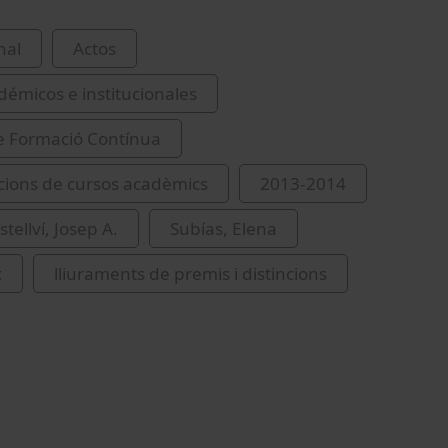
nal
Actos
démicos e institucionales
de Formació Contínua
ions de cursos acadèmics
2013-2014
stellví, Josep A.
Subías, Elena
x
lliuraments de premis i distincions