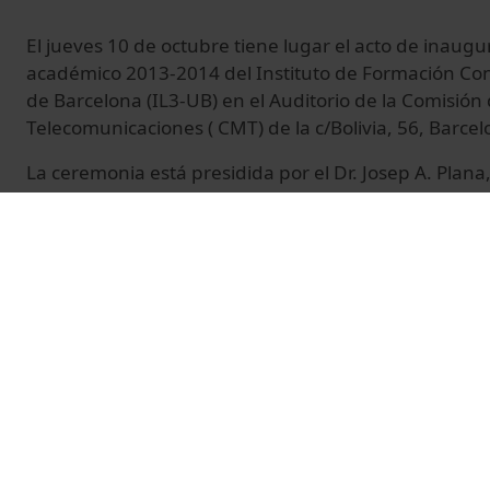
El jueves 10 de octubre tiene lugar el acto de inaugu
académico 2013-2014 del Instituto de Formación Con
de Barcelona (IL3-UB) en el Auditorio de la Comisión
Telecomunicaciones ( CMT) de la c/Bolivia, 56, Barcel
La ceremonia está presidida por el Dr. Josep A. Plana
UB, TIC y Servicios Comunes de la Universidad de 
de la Sra. Elena Subías, Adjunta a la Dirección Genera
Formación Continua de la Universidad de Barcelona. 
participación del Sr. Alex Cruz, Presidente & CEO de V
todos los asistens la conferencia 'Low Cost: Producto 
La sesión continúa con la entrega de diplomas a los
corresponentaperitiu los asistentes al finalizar el acto
© Unitat de Producció Audiovisual