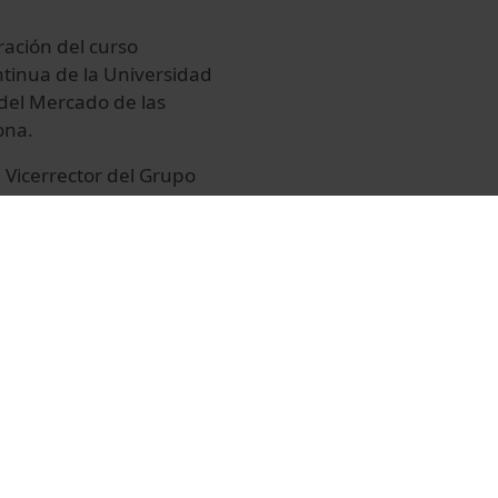
ración del curso
tinua de la Universidad
 del Mercado de las
ona.
, Vicerrector del Grupo
Barcelona, acompañado
l del Instituto de
El acto cuenta con la
ueling, quien ofrece al
o Actitud'.
 alumnos con un
.