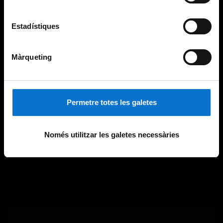
Estadístiques
Màrqueting
Permetre totes les galetes
Només utilitzar les galetes necessàries