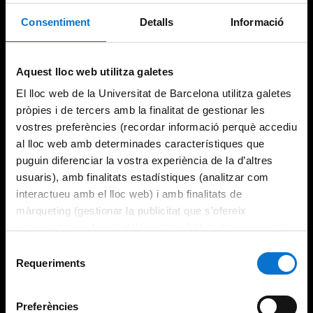
Consentiment
Detalls
Informació
Aquest lloc web utilitza galetes
El lloc web de la Universitat de Barcelona utilitza galetes
pròpies i de tercers amb la finalitat de gestionar les
vostres preferències (recordar informació perquè accediu
al lloc web amb determinades característiques que
puguin diferenciar la vostra experiència de la d’altres
usuaris), amb finalitats estadístiques (analitzar com
interactueu amb el lloc web) i amb finalitats de
màrqueting (gestionar la publicitat que s’ofereix
adequant-la en funció dels vostres hàbits de navegació).
Per obtenir més informació sobre les galetes podeu
Selecció
consultar la
Política de galetes del lloc web de la
Requeriments
de
Universitat de Barcelona
.
consentiment
Preferències