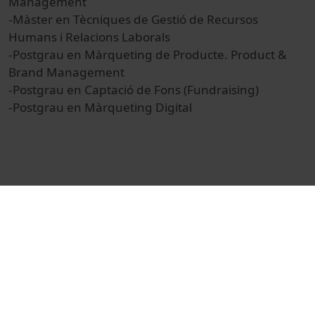
Management
-Màster en Tècniques de Gestió de Recursos
Humans i Relacions Laborals
-Postgrau en Màrqueting de Producte. Product &
Brand Management
-Postgrau en Captació de Fons (Fundraising)
-Postgrau en Màrqueting Digital
© Unitat de Producció Audiovisual
Institucional
Actes
Actes acadèmics i institucionals