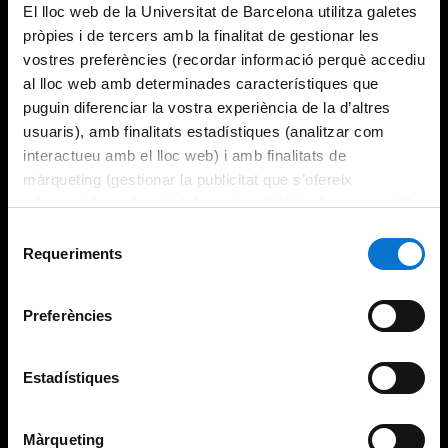
El lloc web de la Universitat de Barcelona utilitza galetes
pròpies i de tercers amb la finalitat de gestionar les
vostres preferències (recordar informació perquè accediu
al lloc web amb determinades característiques que
puguin diferenciar la vostra experiència de la d’altres
usuaris), amb finalitats estadístiques (analitzar com
interactueu amb el lloc web) i amb finalitats de
màrqueting (gestionar la publicitat que s’ofereix
adequant-la en funció dels vostres hàbits de navegació).
Per obtenir més informació sobre les galetes podeu
Selecció
consultar la
Política de galetes del lloc web de la
Requeriments
de
Universitat de Barcelona
.
consentiment
Preferències
Estadístiques
Màrqueting