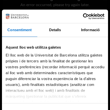
An error occurred, please try again later.
Try again
Consentiment
Detalls
Informació
Aquest lloc web utilitza galetes
El lloc web de la Universitat de Barcelona utilitza galetes
pròpies i de tercers amb la finalitat de gestionar les
vostres preferències (recordar informació perquè accediu
al lloc web amb determinades característiques que
puguin diferenciar la vostra experiència de la d’altres
usuaris), amb finalitats estadístiques (analitzar com
interactueu amb el lloc web) i amb finalitats de
màrqueting (gestionar la publicitat que s’ofereix
adequant-la en funció dels vostres hàbits de navegació).
Per obtenir més informació sobre les galetes podeu
Selecció