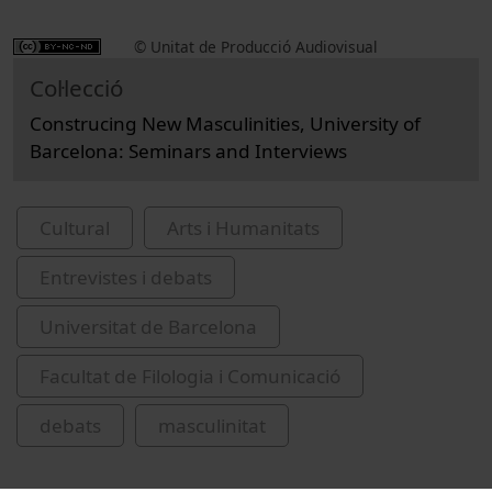
© Unitat de Producció Audiovisual
Col·lecció
Construcing New Masculinities, University of
Barcelona: Seminars and Interviews
Cultural
Arts i Humanitats
Entrevistes i debats
Universitat de Barcelona
Facultat de Filologia i Comunicació
debats
masculinitat