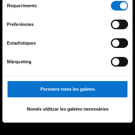
consultar la
Política de galetes del lloc web de la
Requeriments
de
Universitat de Barcelona
.
consentiment
Preferències
Estadístiques
Màrqueting
Permetre totes les galetes
Només utilitzar les galetes necessàries