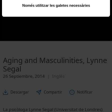
Només utilitzar les galetes necessàries
Aging and Masculinities, Lynne
Segal
26 Septiembre, 2014
Inglés
Descargar
Compartir
Notificar
La psicòloga Lynne Segal (Universitat de Londres)