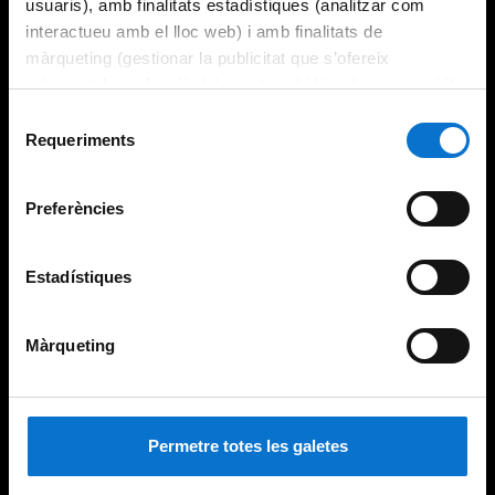
usuaris), amb finalitats estadístiques (analitzar com
interactueu amb el lloc web) i amb finalitats de
màrqueting (gestionar la publicitat que s’ofereix
adequant-la en funció dels vostres hàbits de navegació).
Per obtenir més informació sobre les galetes podeu
Selecció
consultar la
Política de galetes del lloc web de la
Requeriments
de
Universitat de Barcelona
.
consentiment
Preferències
Estadístiques
Màrqueting
Permetre totes les galetes