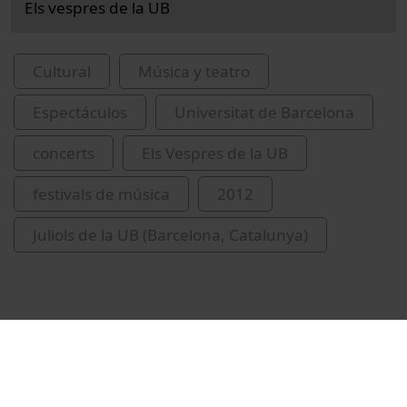
Els vespres de la UB
Cultural
Música y teatro
Espectáculos
Universitat de Barcelona
concerts
Els Vespres de la UB
festivals de música
2012
Juliols de la UB (Barcelona, Catalunya)