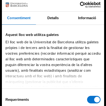
Consentiment
Detalls
Informació
Try again
Aquest lloc web utilitza galetes
El lloc web de la Universitat de Barcelona utilitza galetes
pròpies i de tercers amb la finalitat de gestionar les
vostres preferències (recordar informació perquè accediu
al lloc web amb determinades característiques que
puguin diferenciar la vostra experiència de la d’altres
usuaris), amb finalitats estadístiques (analitzar com
interactueu amb el lloc web) i amb finalitats de
màrqueting (gestionar la publicitat que s’ofereix
adequant-la en funció dels vostres hàbits de navegació).
Per obtenir més informació sobre les galetes podeu
Selecció
consultar la
Política de galetes del lloc web de la
Requeriments
de
Universitat de Barcelona
.