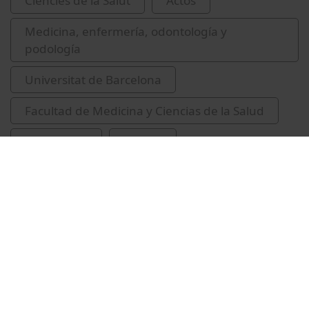
Ciències de la Salut
Actos
Medicina, enfermería, odontología y
podología
Universitat de Barcelona
Facultad de Medicina y Ciencias de la Salud
congressos
debats
Trilla García, Antoni
Camafort, Miguel
Serra Rexach, José Antonio