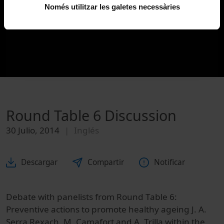
Només utilitzar les galetes necessàries
Round Table 6 Discussion
30 Julio, 2014
Inglés
Descargar
Compartir
Notificar
Debate with panelists from Round Table 6:
Preventive actions to promote healthy ageing J. A.
Serra Rexach, M. Camafort and A. Trilla within the