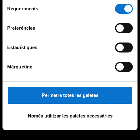
Per obtenir més informació sobre les galetes podeu
Selecció
consultar la
Política de galetes del lloc web de la
Requeriments
de
Universitat de Barcelona
.
consentiment
Preferències
Estadístiques
Màrqueting
Permetre totes les galetes
Només utilitzar les galetes necessàries