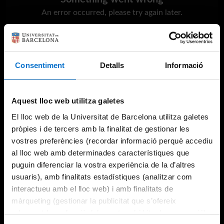
An error occurred, please try again later.
Try again
Consentiment
Detalls
Informació
Aquest lloc web utilitza galetes
El lloc web de la Universitat de Barcelona utilitza galetes
pròpies i de tercers amb la finalitat de gestionar les
vostres preferències (recordar informació perquè accediu
al lloc web amb determinades característiques que
puguin diferenciar la vostra experiència de la d’altres
usuaris), amb finalitats estadístiques (analitzar com
interactueu amb el lloc web) i amb finalitats de
màrqueting (gestionar la publicitat que s’ofereix
adequant-la en funció dels vostres hàbits de navegació).