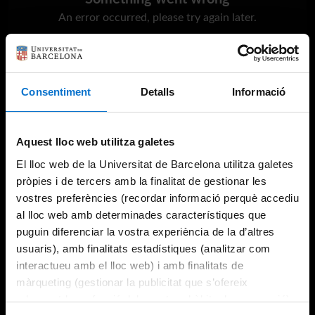
An error occurred, please try again later.
Try again
Consentiment
Detalls
Informació
Aquest lloc web utilitza galetes
El lloc web de la Universitat de Barcelona utilitza galetes
pròpies i de tercers amb la finalitat de gestionar les
vostres preferències (recordar informació perquè accediu
al lloc web amb determinades característiques que
puguin diferenciar la vostra experiència de la d’altres
usuaris), amb finalitats estadístiques (analitzar com
interactueu amb el lloc web) i amb finalitats de
màrqueting (gestionar la publicitat que s’ofereix
adequant-la en funció dels vostres hàbits de navegació).