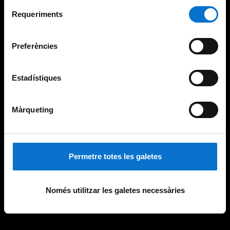
Per obtenir més informació sobre les galetes podeu
Selecció
consultar la
Política de galetes del lloc web de la
Requeriments
de
Universitat de Barcelona
.
consentiment
Preferències
Estadístiques
Màrqueting
Permetre totes les galetes
Només utilitzar les galetes necessàries