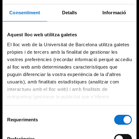
Consentiment
Detalls
Informació
Try again
Aquest lloc web utilitza galetes
El lloc web de la Universitat de Barcelona utilitza galetes
pròpies i de tercers amb la finalitat de gestionar les
vostres preferències (recordar informació perquè accediu
al lloc web amb determinades característiques que
puguin diferenciar la vostra experiència de la d’altres
usuaris), amb finalitats estadístiques (analitzar com
interactueu amb el lloc web) i amb finalitats de
màrqueting (gestionar la publicitat que s’ofereix
adequant-la en funció dels vostres hàbits de navegació).
Per obtenir més informació sobre les galetes podeu
Selecció
consultar la
Política de galetes del lloc web de la
Requeriments
de
Universitat de Barcelona
.
consentiment
Preferències