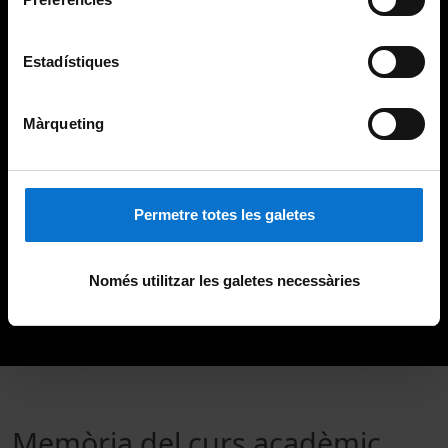
Estadístiques
Màrqueting
Permetre totes les galetes
Només utilitzar les galetes necessàries
Memòria del curs acadèmic