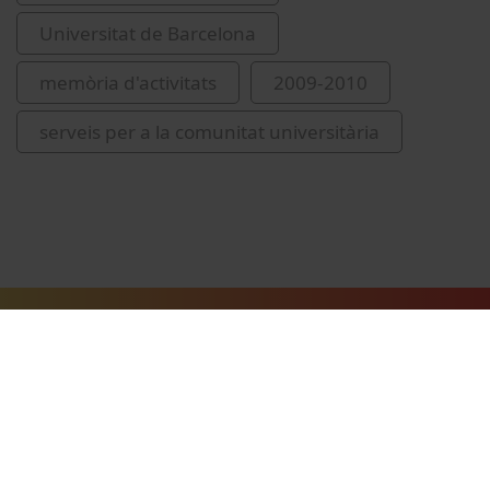
Universitat de Barcelona
memòria d'activitats
2009-2010
serveis per a la comunitat universitària
Vídeos relacionados