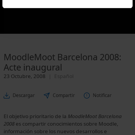
MoodleMoot Barcelona 2008:
Acte inaugural
23 Octubre, 2008
Español
Descargar
Compartir
Notificar
El objetivo prioritario de la
MoodleMoot Barcelona
2008
es compartir conocimientos sobre Moodle,
información sobre los nuevos desarrollos e