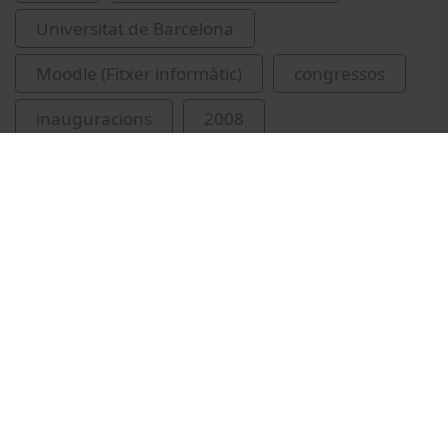
Universitat de Barcelona
Moodle (Fitxer informàtic)
congressos
inauguracions
2008
Parcerisa Aran, Artur
Vídeos relacionados