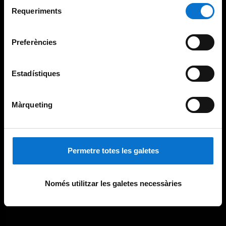
Selecció
consultar la
Política de galetes del lloc web de la
Requeriments
de
Universitat de Barcelona
.
consentiment
Preferències
Estadístiques
Màrqueting
Permetre totes les galetes
Només utilitzar les galetes necessàries