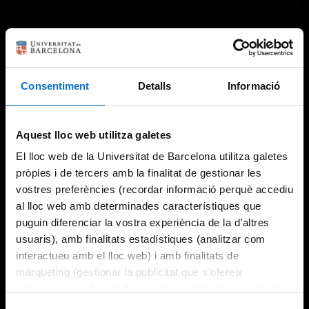
Consentiment
Detalls
Informació
Aquest lloc web utilitza galetes
El lloc web de la Universitat de Barcelona utilitza galetes
pròpies i de tercers amb la finalitat de gestionar les
vostres preferències (recordar informació perquè accediu
al lloc web amb determinades característiques que
puguin diferenciar la vostra experiència de la d’altres
usuaris), amb finalitats estadístiques (analitzar com
interactueu amb el lloc web) i amb finalitats de
màrqueting (gestionar la publicitat que s’ofereix
adequant-la en funció dels vostres hàbits de navegació).
Per obtenir més informació sobre les galetes podeu