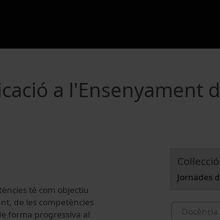
icació a l'Ensenyament 
Col·lecció
Jornades d
tències té com objectiu
iant, de les competències
Docència 
de forma progressiva al