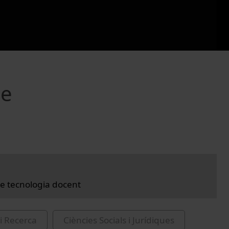
de
e tecnologia docent
i Recerca
Ciències Socials i Jurídiques