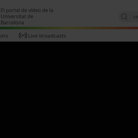
Skip to main content
El portal de vídeo de la
Universitat de
Barcelona
ions
Live broadcasts