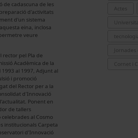
ió de cadascuna de les
Actes
reparació d'activitats
liment d'un sistema
Universit
 aquesta eina, inclosa
e permetre veure
tecnologi
Jornades 
l rector pel Pla de
missió Acadèmica de la
Cornet i C
 1993 al 1997, Adjunt al
ulsió i promoció
gat del Rector per a la
nsolidat d'Innovació
l'actualitat. Ponent en
or de tallers
ió celebrades al Cosmo
s institucionals Carpeta
servatori d'Innovació