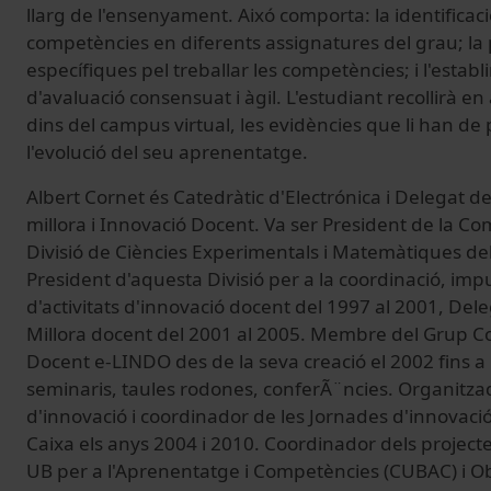
llarg de l'ensenyament. Aixó comporta: la identificac
competències en diferents assignatures del grau; la p
específiques pel treballar les competències; i l'estab
d'avaluació consensuat i àgil. L'estudiant recollirà en
dins del campus virtual, les evidències que li han d
l'evolució del seu aprenentatge.
Albert Cornet és Catedràtic d'Electrónica i Delegat de
millora i Innovació Docent. Va ser President de la Co
Divisió de Ciències Experimentals i Matemàtiques del
President d'aquesta Divisió per a la coordinació, imp
d'activitats d'innovació docent del 1997 al 2001, Dele
Millora docent del 2001 al 2005. Membre del Grup Co
Docent e-LINDO des de la seva creació el 2002 fins a 
seminaris, taules rodones, conferÃ¨ncies. Organitzad
d'innovació i coordinador de les Jornades d'innovac
Caixa els anys 2004 i 2010. Coordinador dels projecte
UB per a l'Aprenentatge i Competències (CUBAC) i Ob