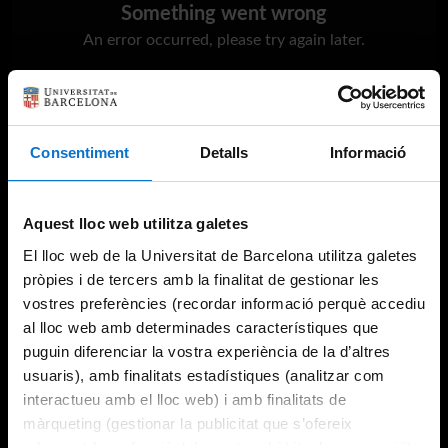
Something went wrong
An error occurred, please try again later.
Try again
Consentiment
Detalls
Informació
Aquest lloc web utilitza galetes
El lloc web de la Universitat de Barcelona utilitza galetes
pròpies i de tercers amb la finalitat de gestionar les
vostres preferències (recordar informació perquè accediu
al lloc web amb determinades característiques que
puguin diferenciar la vostra experiència de la d’altres
usuaris), amb finalitats estadístiques (analitzar com
interactueu amb el lloc web) i amb finalitats de
màrqueting (gestionar la publicitat que s’ofereix
adequant-la en funció dels vostres hàbits de navegació).