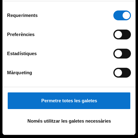
Per obtenir més informació sobre les galetes podeu
Selecció
consultar la
Política de galetes del lloc web de la
Requeriments
de
Universitat de Barcelona
.
consentiment
Preferències
Estadístiques
Màrqueting
Permetre totes les galetes
Només utilitzar les galetes necessàries