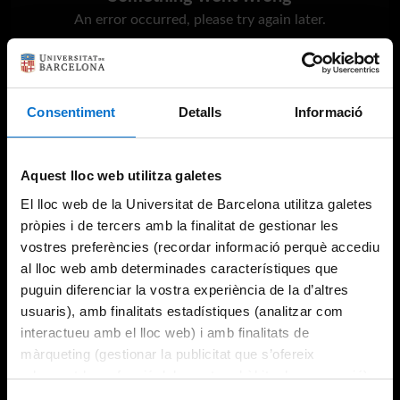
An error occurred, please try again later.
Try again
Consentiment
Detalls
Informació
Aquest lloc web utilitza galetes
El lloc web de la Universitat de Barcelona utilitza galetes
pròpies i de tercers amb la finalitat de gestionar les
vostres preferències (recordar informació perquè accediu
al lloc web amb determinades característiques que
puguin diferenciar la vostra experiència de la d’altres
usuaris), amb finalitats estadístiques (analitzar com
interactueu amb el lloc web) i amb finalitats de
màrqueting (gestionar la publicitat que s’ofereix
adequant-la en funció dels vostres hàbits de navegació).
Per obtenir més informació sobre les galetes podeu