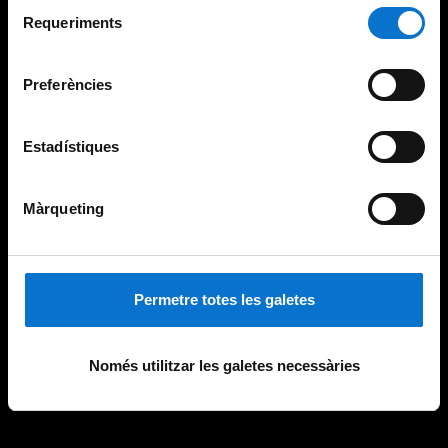
Selecció
consultar la
Política de galetes del lloc web de la
Requeriments
de
Universitat de Barcelona
.
consentiment
Preferències
Estadístiques
Màrqueting
Permetre totes les galetes
Només utilitzar les galetes necessàries