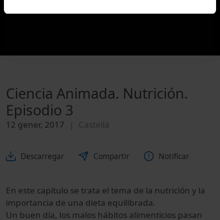
Ciencia Animada. Nutrición.
Episodio 3
12 gener, 2017
Castellà
Descarregar
Compartir
Notificar
En este capítulo se trata el tema de la nutrición y la
importancia de una dieta equilibrada.
Un buen día, los malos hábitos alimenticios pasan