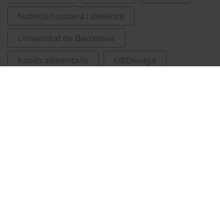
Nutrició humana i dietètica
Universitat de Barcelona
hàbits alimentaris
UBDivulga
material didàctic
divulgació científica
Vídeos relacionats