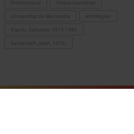
Promocional
Videocreaciones
Universitat de Barcelona
antologies
Espriu, Salvador, 1913-1985
Santanach, Joan, 1973-
Vídeos relacionados