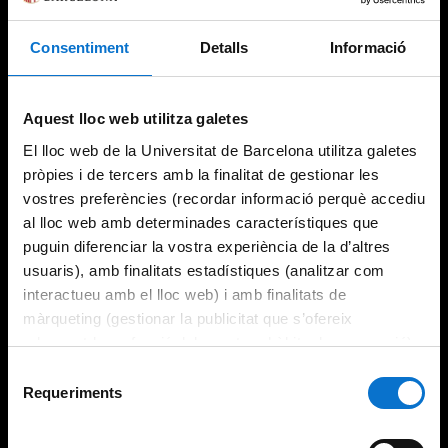
Consentiment
Detalls
Informació
Try again
Aquest lloc web utilitza galetes
El lloc web de la Universitat de Barcelona utilitza galetes
pròpies i de tercers amb la finalitat de gestionar les
vostres preferències (recordar informació perquè accediu
al lloc web amb determinades característiques que
puguin diferenciar la vostra experiència de la d’altres
usuaris), amb finalitats estadístiques (analitzar com
interactueu amb el lloc web) i amb finalitats de
màrqueting (gestionar la publicitat que s’ofereix
adequant-la en funció dels vostres hàbits de navegació).
Per obtenir més informació sobre les galetes podeu
Selecció
consultar la
Política de galetes del lloc web de la
Requeriments
de
Universitat de Barcelona
.
consentiment