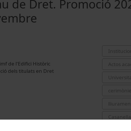
au de Dret. Promoció 20
ovembre
Institucio
f de l'Edifici Històric
Actos aca
ció dels titulats en Dret
Universit
cerimònie
lliurament
Casanella
Guasch Ma