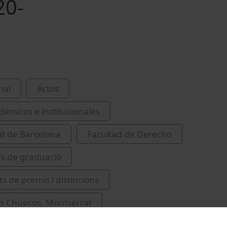
20-
nal
Actos
démicos e institucionales
at de Barcelona
Facultad de Derecho
s de graduació
s de premis i distincions
s Chuecos, Montserrat
rtorell, Rafael
Caballol Angelats, Lluís