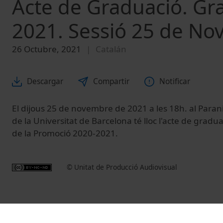
Acte de Graduació. Gr
2021. Sessió 25 de N
26 Octubre, 2021
Catalán
Descargar
Compartir
Notificar
El dijous 25 de novembre de 2021 a les 18h. al Paranim
de la Universitat de Barcelona té lloc l'acte de gradua
de la Promoció 2020-2021.
© Unitat de Producció Audiovisual