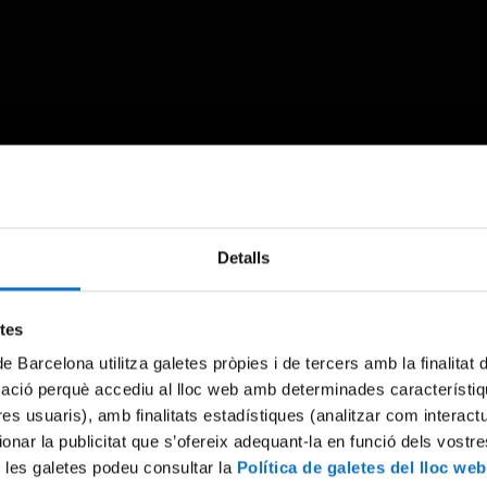
Something went wrong
Detalls
An error occurred, please try again later.
etes
de Barcelona utilitza galetes pròpies i de tercers amb la finalitat
Try again
mació perquè accediu al lloc web amb determinades característiq
tres usuaris), amb finalitats estadístiques (analitzar com interac
ionar la publicitat que s’ofereix adequant-la en funció dels vostr
 les galetes podeu consultar la
Política de galetes del lloc web