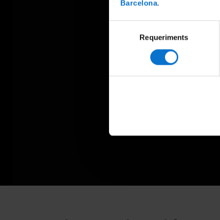
Barcelona
.
Selecció
Requeriments
de
consentiment